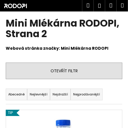
K
Přejít
Hledat
Náku
M
Přihlášen
na
o
obsah
Zpět
Zpět
košík
š
Mini Mlékárna RODOPI
,
í
C
Strana 2
k
o
p
Webová stránka značky:
Mini Mlékárna RODOPI
o
t
ř
OTEVŘÍT FILTR
e
b
Ř
u
a
Abecedně
Nejlevnější
Nejdražší
Nejprodávanější
j
z
e
e
V
t
TIP
n
ý
e
í
p
n