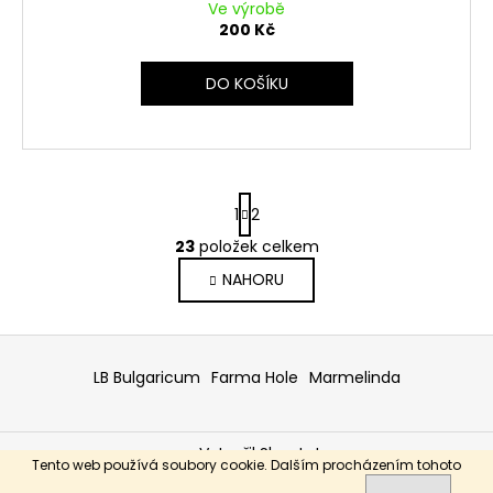
Ve výrobě
200 Kč
DO KOŠÍKU
S
1
2
t
r
23
položek celkem
O
á
v
NAHORU
n
l
k
o
á
Z
v
d
á
á
a
LB Bulgaricum
Farma Hole
Marmelinda
n
p
c
í
í
a
p
Vytvořil Shoptet
t
Tento web používá soubory cookie. Dalším procházením tohoto
r
í
Copyright 2026
RODOPI
. Všechna práva vyhrazena.