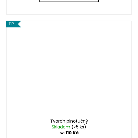
TIP
Tvaroh plnotučný
Skladem
(>5 ks)
110 Kč
od