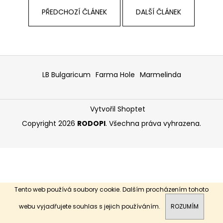
a
PŘEDCHOZÍ ČLÁNEK
DALŠÍ ČLÁNEK
j
í
t
Z
?
á
LB Bulgaricum
Farma Hole
Marmelinda
p
a
Vytvořil Shoptet
t
HLEDAT
í
Copyright 2026
RODOPI
. Všechna práva vyhrazena.
D
o
p
o
Tento web používá soubory cookie. Dalším procházením tohoto
r
webu vyjadřujete souhlas s jejich používáním.
ROZUMÍM
u