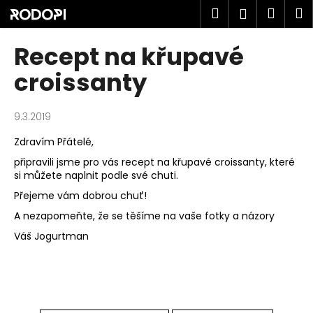
K
Přejít
Hledat
Náku
M
Přihlášen
na
o
obsah
Zpět
Zpět
košík
š
Recept na křupavé
í
C
croissanty
k
o
p
9.3.2019
o
Zdravím Přátelé,
t
připravili jsme pro vás recept na křupavé
croissanty
, které
ř
si můžete naplnit podle své chuti.
e
Přejeme vám dobrou chuť!
b
A nezapomeňte, že se těšíme na vaše fotky a názory
u
j
Váš Jogurtman
e
t
e
n