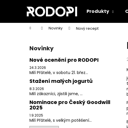
K
Přejít
na
o
Produkty
O
obsah
Zpět
Zpět
š
do
do
í
Domů
Novinky
Nový recept
k
obchodu
obchodu
P
o
Novinky
s
t
Nové ocenění pro RODOPI
r
24.3.2026
a
Milí Přátelé, v sobotu 21. břez...
n
Stažení malých jogurtů
n
8.3.2026
Milí zákazníci, zjistili jsme, ...
í
Nominace pro Český Goodwill
p
2025
a
1.9.2025
n
Milí Přátelé, s velkým potěšení...
BÍLÝ JOGURT Z FARMÁŘSKÉHO MLÉKA
e