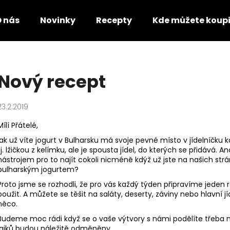
 nás
Novinky
Recepty
Kde můžete koupi
Co potřebujete najít?
Nový recept
HLEDAT
23.2.2019
Mílí Přátelé,
Doporučujeme
jak už víte jogurt v Bulharsku má svoje pevné místo v jídelníčku 
tj. lžičkou z kelímku, ale je spousta jídel, do kterých se přidává
nástrojem pro to najít cokoli nicméně kdýž už jste na našich s
bulharským jogurtem
?
Proto jsme se rozhodli, že pro vás každý týden připravíme jeden
použit. A můžete se těšit na saláty, deserty, záviny nebo hlavní
něco.
Budeme moc rádi když se o vaše výtvory s námi podělíte třeba
KEFÍROVÉ MLÉKO OCHUCENÉ
AYRAN - JOGU
lajků budou náležitě odměněny.