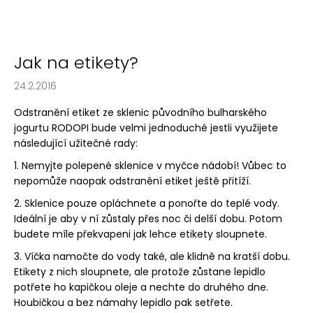
Jak na etikety?
24.2.2016
Odstranění etiket ze sklenic původního bulharského
jogurtu RODOPI bude velmi jednoduché jestli využijete
následující užitečné rady:
1. Nemyjte polepené sklenice v myčce nádobí! Vůbec to
nepomůže naopak odstranění etiket ještě přitíží.
2. Sklenice pouze opláchnete a ponořte do teplé vody.
Ideální je aby v ní zůstaly přes noc či delší dobu. Potom
budete míle překvapeni jak lehce etikety sloupnete.
3. Víčka namočte do vody také, ale klidně na kratší dobu.
Etikety z nich sloupnete, ale protože zůstane lepidlo
potřete ho kapičkou oleje a nechte do druhého dne.
Houbičkou a bez námahy lepidlo pak setřete.