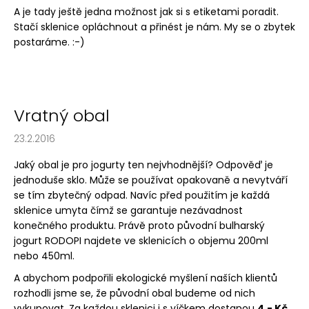
A je tady ještě jedna možnost jak si s etiketami poradit.
Stačí sklenice opláchnout a přinést je nám. My se o zbytek
postaráme. :-)
Vratný obal
23.2.2016
Jaký obal je pro jogurty ten nejvhodnější? Odpověď je
jednoduše sklo. Může se používat opakovaně a nevytváří
se tím zbytečný odpad. Navíc před použitím je každá
sklenice umyta čímž se garantuje nezávadnost
konečného produktu. Právě proto původní bulharský
jogurt RODOPI najdete ve sklenicích o objemu 200ml
nebo 450ml.
A abychom podpořili ekologické myšlení naších klientů
rozhodli jsme se, že původní obal budeme od nich
vykupovat. Za každou sklenici i s víčkem dostanou
4,- Kč