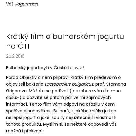
Váš
Jogurtman
Krátký film o bulharském jogurtu
na ČT1
25.2.2016
Bulharský jogurt byl i v České televizi!
Pořad Objektiv o něm připravil
krátký film
především o
objeviteli bakterie
Lactobacilus bulgaricus
, prof. Stamena
Grigorova. Můžete se podívat ( nezabere vám to moc
času:-) a dozvíte se přitom pár velmi zajímavých
informací. Tento film vám odpoví na otázku v čem
spočívá dlouhověkost Bulharů, z jakého mléka je ten
nejlepší jogurt a jaké jsou ty nejužitečnější vlastnosti
tohoto produktu. Myslím si, že některé odpovědí vás
možná i překvapí.