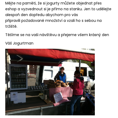
Mějte na paměti, že si jogurty můžete objednat přes
a
eshop a vyzvednout si je přímo na stanku. Jen to udělejte
j
alespoň den dopředu abychom pro vás
í
připravili požadované množství a vzali ho s sebou na
t
tržiště.
?
Těšíme se na vaši návštěvu a přejeme všem krásný den
Váš Jogurtman
HLEDAT
D
o
p
o
r
u