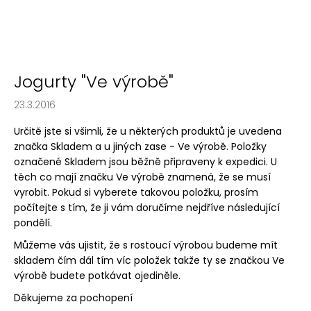
č
u
j
e
m
e
Jogurty "Ve výrobě"
23.3.2016
TVAROH
PLNOTUČNÝ
Určitě jste si všimli, že u některých produktů je uvedena
značka Skladem a u jiných zase - Ve výrobě. Položky
110
Kč
označené Skladem jsou běžně připraveny k expedici. U
těch co mají značku Ve výrobě znamená, že se musí
vyrobit. Pokud si vyberete takovou položku, prosím
počítejte s tím, že ji vám doručíme nejdříve následující
pondělí.
Můžeme vás ujistit, že s rostoucí výrobou budeme mít
skladem čím dál tím víc položek takže ty se značkou Ve
výrobě budete potkávat ojediněle.
Děkujeme za pochopení