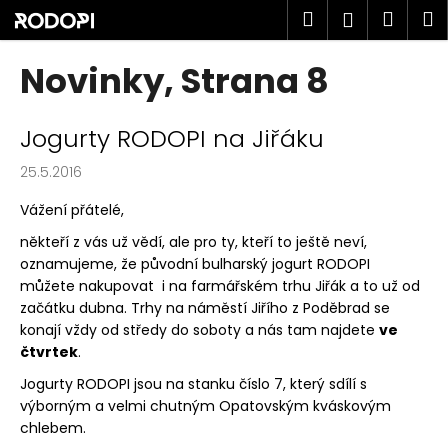
K
Přejít
Hledat
Náku
M
Přihlášen
na
o
obsah
Zpět
Zpět
košík
š
Novinky
, Strana 8
í
C
k
V
o
Jogurty RODOPI na Jiřáku
ý
p
25.5.2016
p
o
i
t
Vážení přátelé,
s
ř
někteří z vás už vědí, ale pro ty, kteří to ještě neví,
č
e
oznamujeme, že původní bulharský jogurt RODOPI
l
b
můžete nakupovat i na farmářském trhu Jiřák a to už od
začátku dubna. Trhy na náměstí Jiřího z Poděbrad se
á
u
konají vždy od středy do soboty a nás tam najdete
ve
n
j
čtvrtek
.
k
e
Jogurty RODOPI jsou na stanku číslo 7, který sdílí s
ů
t
výborným a velmi chutným Opatovským kváskovým
e
chlebem.
n