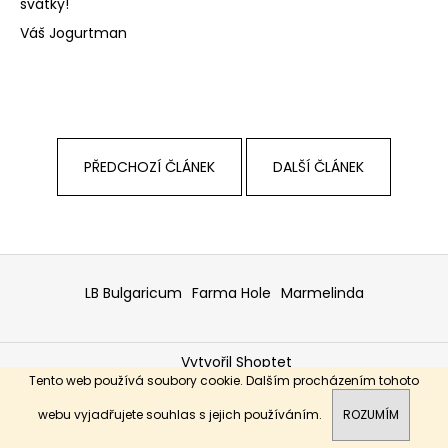
svátky!
a
Váš Jogurtman
j
í
t
?
PŘEDCHOZÍ ČLÁNEK
DALŠÍ ČLÁNEK
HLEDAT
Z
á
LB Bulgaricum
Farma Hole
Marmelinda
p
D
o
a
p
Vytvořil Shoptet
t
o
Tento web používá soubory cookie. Dalším procházením tohoto
í
Copyright 2026
RODOPI
. Všechna práva vyhrazena.
r
webu vyjadřujete souhlas s jejich používáním.
ROZUMÍM
u