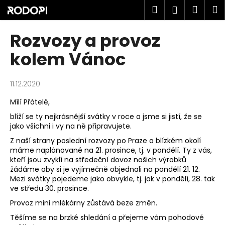
K
Přejít
Hledat
Náku
M
Přihlášen
na
o
obsah
Zpět
Zpět
košík
š
Rozvozy a provoz
í
C
kolem Vánoc
k
o
p
11.12.2020
o
Mílí Přátelé,
t
blíží se ty nejkrásnější svátky v roce a jsme si jistí, že se
ř
jako všichni i vy na ně připravujete.
e
Z naší strany poslední rozvozy po Praze a blízkém okolí
b
máme naplánované na 21. prosince, tj. v pondělí. Ty z vás,
u
kteří jsou zvyklí na středeční dovoz našich výrobků
žádáme aby si je vyjímečně objednali na pondělí 21. 12.
j
Mezi svátky pojedeme jako obvykle, tj. jak v pondělí, 28. tak
e
ve středu 30. prosince.
t
Provoz mini mlékárny zůstává beze změn.
e
Těšíme se na brzké shledání a přejeme vám pohodové
n