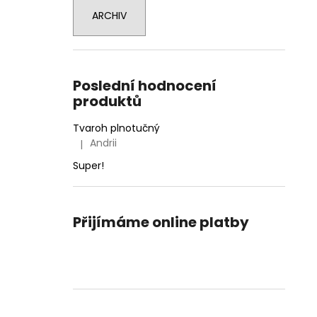
33 Kč
l
ARCHIV
Poslední hodnocení
produktů
Tvaroh plnotučný
Andrii
|
Hodnocení produktu je 5 z 5 hvězdiček.
Super!
Přijímáme online platby