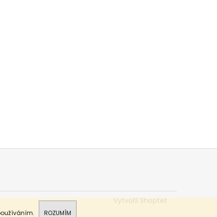
Vytvořil Shoptet
 používáním.
ROZUMÍM