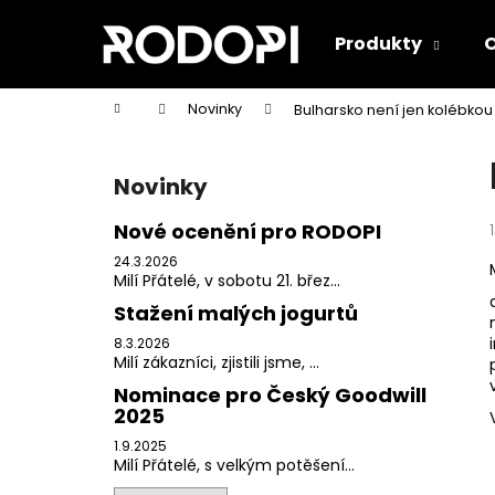
K
Přejít
na
o
Produkty
O
obsah
Zpět
Zpět
š
do
do
í
Domů
Novinky
Bulharsko není jen kolébkou
k
obchodu
obchodu
P
o
Novinky
s
t
Nové ocenění pro RODOPI
r
24.3.2026
a
Milí Přátelé, v sobotu 21. břez...
n
Stažení malých jogurtů
n
8.3.2026
Milí zákazníci, zjistili jsme, ...
í
Nominace pro Český Goodwill
p
2025
a
1.9.2025
n
Milí Přátelé, s velkým potěšení...
BÍLÝ JOGURT Z FARMÁŘSKÉHO MLÉKA
e