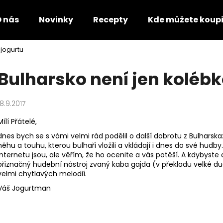
 nás
Novinky
Recepty
Kde můžete koupi
 jogurtu
Co potřebujete najít?
Bulharsko není jen kolébk
HLEDAT
18.9.2017
Mílí Přátelé,
Doporučujeme
dnes bych se s vámi velmi rád podělil o další dobrotu z Bulharska:
něhu a touhu, kterou bulhaři vložili a vkládají i dnes do své hudby
internetu jsou, ale věřím, že ho ocenite a vás potěší. A kdybyste 
přiznačný hudební nástroj zvaný kaba gajda (v překladu velké d
velmi chytlavých melodií.
Váš Jogurtman
KEFÍROVÉ MLÉKO OCHUCENÉ
AYRAN - JOGU