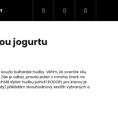
Hledat
Přihlášení
Nákupní
t
Kontakty
Ocenění a certifikáty
Obcho
košík
ou jogurtu
 kouzlo bulharské hudby. Věřím, že oceníte sílu,
.
Zde
je odkaz, pravda jeden z mnoha, které na
chtěli slyšet hudbu pohoří RODOPI, pro kterou je
udy) přikládám
dvouhodinový sestřih
vybraných a
RTOVÝ MLÉČNOKYSANÝ