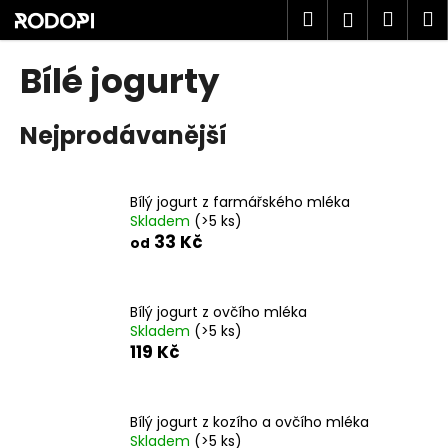
K
Přejít
Hledat
Náku
M
Přihlášen
na
o
obsah
Zpět
Zpět
košík
š
Bílé jogurty
í
C
k
Nejprodávanější
o
p
o
Bílý jogurt z farmářského mléka
t
Skladem
(>5 ks)
ř
33 Kč
od
e
b
u
Bílý jogurt z ovčího mléka
Skladem
(>5 ks)
j
119 Kč
e
t
e
Bílý jogurt z kozího a ovčího mléka
n
Skladem
(>5 ks)