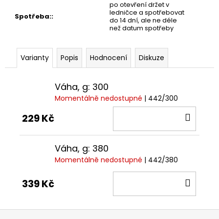
č
po otevření držet v
u
ledničce a spotřebovat
Spotřeba:
:
do 14 dní, ale ne déle
j
než datum spotřeby
e
m
e
Varianty
Popis
Hodnocení
Diskuze
KEFÍR
Váha, g: 300
ZE
Momentálně nedostupné
| 442/300
ZÁJEZDU
50
DO
229 Kč
Kč
KOŠÍ
Váha, g: 380
Momentálně nedostupné
| 442/380
DO
339 Kč
KOŠÍ
Z