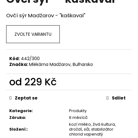
je
a
0,0
z
j
Ovčí sýr Madžarov - "kaškaval"
5
í
hvězdiček.
t
ZVOLTE VARIANTU
?
Kód:
442/300
Značka:
Mlékárna Madžarov, Bulharsko
HLEDAT
od
229 Kč
Měrná
cena:
D
Zeptat se
Sdílet
o
p
Kategorie
:
Produkty
o
Záruka
:
6 měsíců
r
kozí mléko, živá kultura,
Složení:
:
droždí, sůl, stabilizátor:
u
chlorid vapenatý