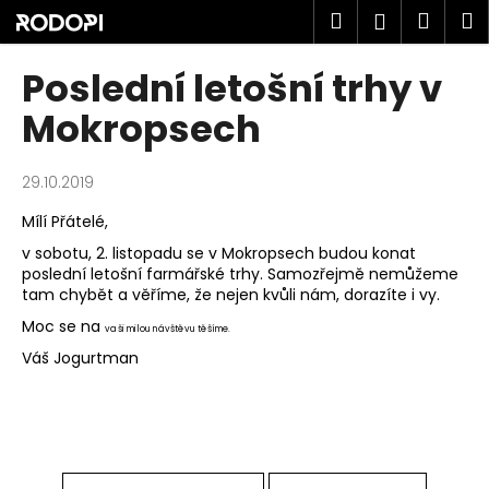
K
Přejít
Hledat
Náku
M
Přihlášen
na
o
obsah
Zpět
Zpět
košík
š
Poslední letošní trhy v
í
C
Mokropsech
k
o
p
29.10.2019
o
Mílí Přátelé,
t
v sobotu, 2. listopadu se v Mokropsech budou konat
ř
poslední letošní farmářské trhy. Samozřejmě nemůžeme
e
tam chybět a věříme, že nejen kvůli nám, dorazíte i vy.
b
Moc se na
vaši milou návštěvu
těšíme.
u
Váš Jogurtman
j
e
t
e
n