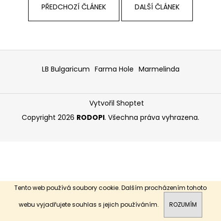
PŘEDCHOZÍ ČLÁNEK
DALŠÍ ČLÁNEK
a
j
í
t
Z
?
á
LB Bulgaricum
Farma Hole
Marmelinda
p
a
Vytvořil Shoptet
t
HLEDAT
í
Copyright 2026
RODOPI
. Všechna práva vyhrazena.
D
o
p
o
Tento web používá soubory cookie. Dalším procházením tohoto
r
webu vyjadřujete souhlas s jejich používáním.
ROZUMÍM
u