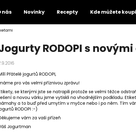
 nás
Novinky
Recepty
Kde můžete koupi
iketami
Co potřebujete najít?
Jogurty RODOPI s novými
HLEDAT
7.9.2016
Mílí Přátelé jogurtů RODOPI,
Doporučujeme
máme pro vás velmi příznivou zprávu!
Etikety, se kterými jste se natrapili protože se velmi těžce odstraň
řešení a novou várku jsme vytiskli na vhodnějším podkladu. Etik
námahy a to buď před umytím v myčce nebo i po něm. Tím vám
jogurtů RODOPI :-)
Děkujeme vám za vaši přízeň
Váš Jogurtman
KEFÍROVÉ MLÉKO OCHUCENÉ
AYRAN - JOGU