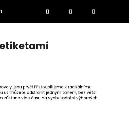
Hledat
Přihlášení
Nákupní
t
Kontakty
Ocenění a certifikáty
Obcho
košík
 etiketami
ovaly, jsou pryč! Přistoupili jsme k radikálnímu
etu už můžete odstranit jedným tahem, bez větší
 zůstane více času na vychutnání si výborných
RTOVÝ MLÉČNOKYSANÝ