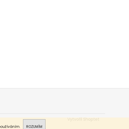
Vytvořil Shoptet
 používáním.
ROZUMÍM