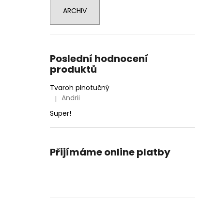
33 Kč
l
ARCHIV
Poslední hodnocení
produktů
Tvaroh plnotučný
Andrii
|
Hodnocení produktu je 5 z 5 hvězdiček.
Super!
Přijímáme online platby