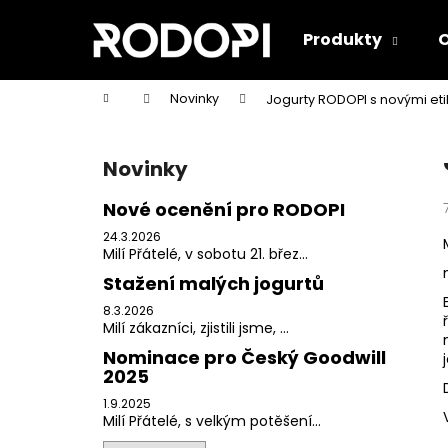
K
Přejít
na
o
Produkty
O
obsah
Zpět
Zpět
š
do
do
í
Domů
Novinky
Jogurty RODOPI s novými et
k
obchodu
obchodu
P
o
Novinky
s
t
Nové ocenění pro RODOPI
r
24.3.2026
a
Milí Přátelé, v sobotu 21. břez...
n
Stažení malých jogurtů
n
8.3.2026
Milí zákazníci, zjistili jsme, ...
í
Nominace pro Český Goodwill
p
2025
a
1.9.2025
n
Milí Přátelé, s velkým potěšení...
BÍLÝ JOGURT Z FARMÁŘSKÉHO MLÉKA
e